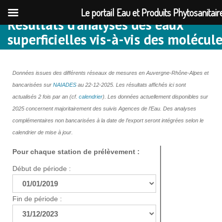
Le portail Eau et Produits Phytosanit
Résultats d’analyses des eaux
superficielles vis-à-vis des molécul
phytosanitaires
Données issues des différents réseaux de mesures en Auvergne-Rhône-Alpes et
bancarisées sur
NAIADES
au 22-12-2025. Les résultats affichés ici sont
actualisés 2 fois par an (cf.
calendrier
). Les données actuellement disponibles sur
2025 concernent majoritairement des suivis Agences de l’Eau. Des analyses
complémentaires non bancarisées à la date de l’export seront intégrées selon le
calendrier de mise à jour.
Pour chaque station de prélèvement :
Début de période :
Fin de période :