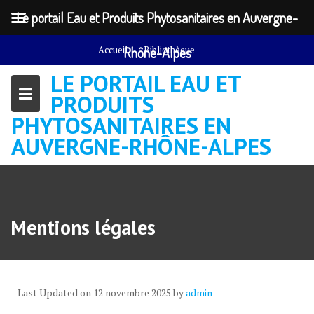
Le portail Eau et Produits Phytosanitaires en Auvergne-
Skip
Accueil
Rhône-Alpes
Bibliothèque
to
LE PORTAIL EAU ET
content
PRODUITS
PHYTOSANITAIRES EN
AUVERGNE-RHÔNE-ALPES
Mentions légales
Last Updated on 12 novembre 2025 by
admin